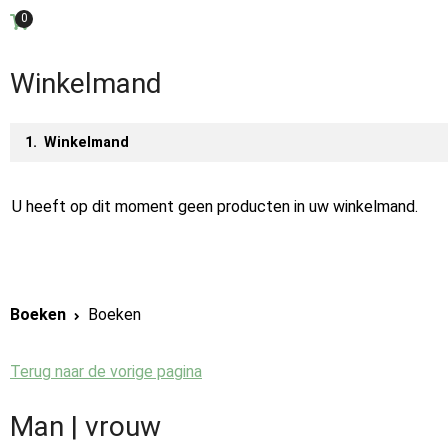
0
Sla
Aantal artikelen in winkelwagen:
links
over
Winkelmand
Spring
naar
Huidig:
Winkelmand
de
inhoud
U heeft op dit moment geen producten in uw winkelmand.
Boeken
Boeken
Terug naar de vorige pagina
Man | vrouw